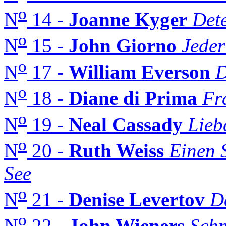
o
N
14 -
Joanne Kyger
Dete
o
N
15 -
John Giorno
Jeder
o
N
17 -
William Everson
D
o
N
18 -
Diane di Prima
Fr
o
N
19 -
Neal Cassady
Lieb
o
N
20 -
Ruth Weiss
Einen S
See
o
N
21 -
Denise Levertov
D
o
N
22 -
John Wieners
Schm