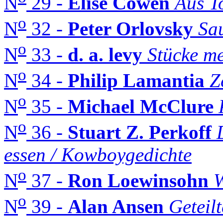
N
29 -
Elise Cowen
Aus T
o
N
32 -
Peter Orlovsky
Sa
o
N
33 -
d. a. levy
Stücke m
o
N
34 -
Philip Lamantia
Z
o
N
35 -
Michael McClure
o
N
36 -
Stuart Z. Perkoff
essen / Kowboygedichte
o
N
37 -
Ron Loewinsohn
W
o
N
39 -
Alan Ansen
Geteil