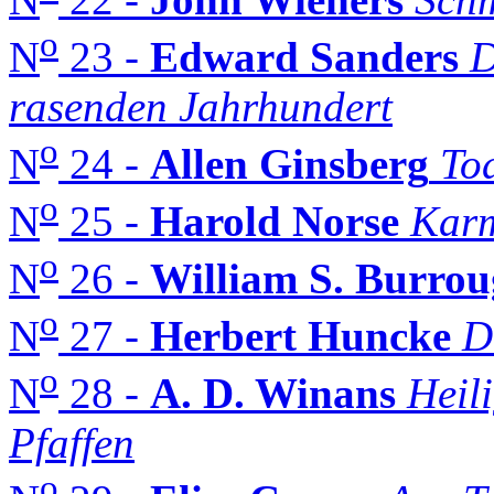
o
N
23 -
Edward Sanders
D
rasenden Jahrhundert
o
N
24 -
Allen Ginsberg
To
o
N
25 -
Harold Norse
Karm
o
N
26 -
William S. Burrou
o
N
27 -
Herbert Huncke
D
o
N
28 -
A. D. Winans
Heil
Pfaffen
o