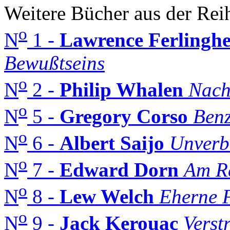
Weitere Bücher aus der Rei
o
N
1 -
Lawrence Ferlinghe
Bewußtseins
o
N
2 -
Philip Whalen
Nach
o
N
5 -
Gregory Corso
Benz
o
N
6 -
Albert Saijo
Unverb
o
N
7 -
Edward Dorn
Am R
o
N
8 -
Lew Welch
Eherne 
o
N
9 -
Jack Kerouac
Verst